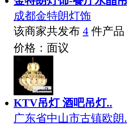
金特朗灯饰-餐厅水晶
成都金特朗灯饰
该商家共发布
4
件产品
价格：面议
KTV吊灯 酒吧吊灯..
广东省中山市古镇欧朗.