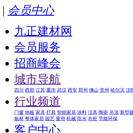
|
会员中心
九正建材网
会员服务
招商峰会
城市导航
四川
西部
江苏
重庆
武汉
西安
郑州
佛山
贵州
哈尔滨
沈
行业频道
门窗
地板
家具
灯具
智能家居
涂料
洁具
陶瓷
吊顶
新型
板材
整体家居
园艺
窗帘
机械
防水
衣柜
节能环保
客户中心