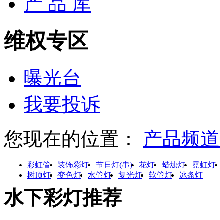
产 品 库
维权专区
曝光台
我要投诉
您现在的位置：
产品频道
彩虹管
装饰彩灯
节日灯(串)
花灯
蜡烛灯
霓虹灯
树顶灯
变色灯
水管灯
复光灯
软管灯
冰条灯
水下彩灯推荐