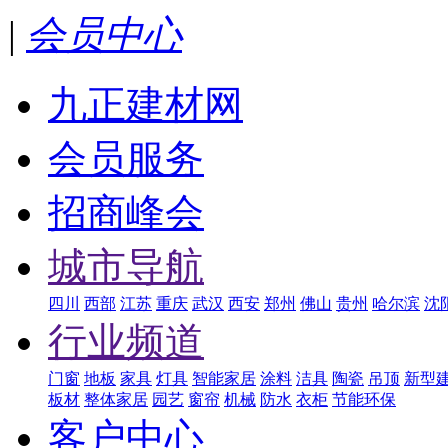
|
会员中心
九正建材网
会员服务
招商峰会
城市导航
四川
西部
江苏
重庆
武汉
西安
郑州
佛山
贵州
哈尔滨
沈
行业频道
门窗
地板
家具
灯具
智能家居
涂料
洁具
陶瓷
吊顶
新型
板材
整体家居
园艺
窗帘
机械
防水
衣柜
节能环保
客户中心