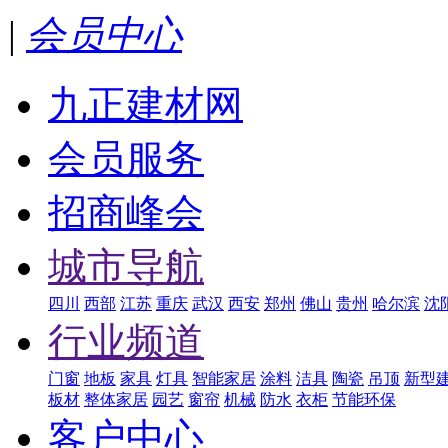
|
会员中心
九正建材网
会员服务
招商峰会
城市导航
四川
西部
江苏
重庆
武汉
西安
郑州
佛山
贵州
哈尔滨
沈
行业频道
门窗
地板
家具
灯具
智能家居
涂料
洁具
陶瓷
吊顶
新型
板材
整体家居
园艺
窗帘
机械
防水
衣柜
节能环保
客户中心